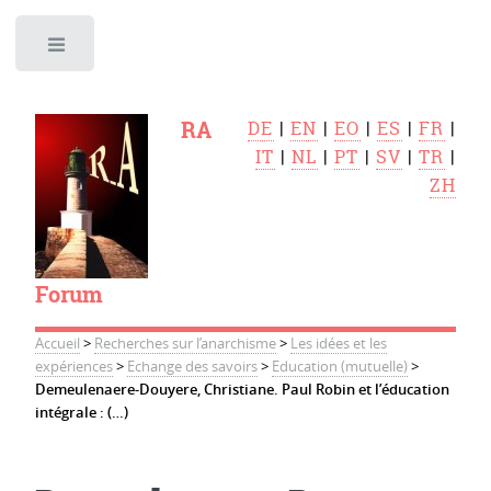
Toggle
RA
DE
|
EN
|
EO
|
ES
|
FR
|
IT
|
NL
|
PT
|
SV
|
TR
|
ZH
Forum
Accueil
>
Recherches sur l’anarchisme
>
Les idées et les
expériences
>
Echange des savoirs
>
Education (mutuelle)
>
Demeulenaere-Douyere, Christiane. Paul Robin et l’éducation
intégrale : (…)