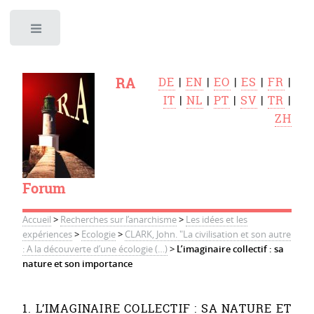
Toggle
RA
DE
|
EN
|
EO
|
ES
|
FR
|
IT
|
NL
|
PT
|
SV
|
TR
|
ZH
Forum
Accueil
>
Recherches sur l’anarchisme
>
Les idées et les
expériences
>
Ecologie
>
CLARK, John. "La civilisation et son autre
: A la découverte d’une écologie (…)
>
L’imaginaire collectif : sa
nature et son importance
1. L’IMAGINAIRE COLLECTIF : SA NATURE ET