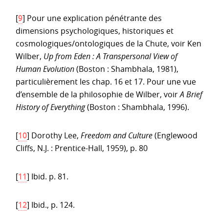
[
9
]
Pour une explication pénétrante des
dimensions psychologiques, historiques et
cosmologiques/ontologiques de la Chute, voir Ken
Wilber,
Up from Eden : A Transpersonal View of
Human Evolution
(Boston : Shambhala, 1981),
particulièrement les chap. 16 et 17. Pour une vue
d’ensemble de la philosophie de Wilber, voir
A Brief
History of Everything
(Boston : Shambhala, 1996).
[
10
]
Dorothy Lee,
Freedom and Culture
(Englewood
Cliffs, N.J. : Prentice-Hall, 1959), p. 80
[
11
]
Ibid. p. 81.
[
12
]
Ibid., p. 124.