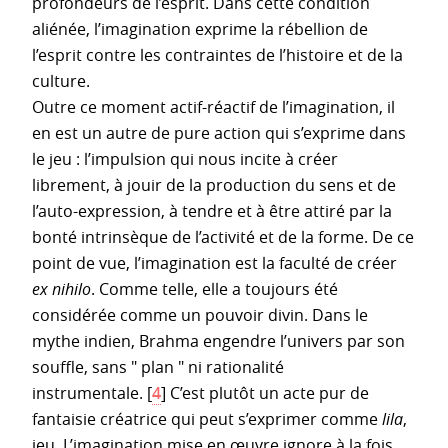
profondeurs de l’esprit. Dans cette condition
aliénée, l’imagination exprime la rébellion de
l’esprit contre les contraintes de l’histoire et de la
culture.
Outre ce moment actif-réactif de l’imagination, il
en est un autre de pure action qui s’exprime dans
le jeu : l’impulsion qui nous incite à créer
librement, à jouir de la production du sens et de
l’auto-expression, à tendre et à être attiré par la
bonté intrinsèque de l’activité et de la forme. De ce
point de vue, l’imagination est la faculté de créer
ex nihilo
. Comme telle, elle a toujours été
considérée comme un pouvoir divin. Dans le
mythe indien, Brahma engendre l’univers par son
souffle, sans " plan " ni rationalité
instrumentale.
[
4
]
C’est plutôt un acte pur de
fantaisie créatrice qui peut s’exprimer comme
lila
,
jeu. L’imagination mise en œuvre ignore à la fois