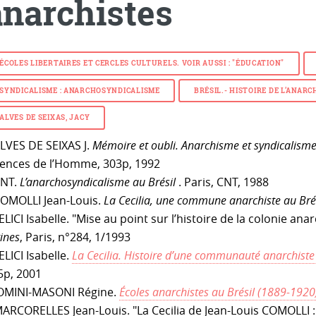
anarchistes
ÉCOLES LIBERTAIRES ET CERCLES CULTURELS. VOIR AUSSI : "ÉDUCATION"
SYNDICALISME : ANARCHOSYNDICALISME
BRÉSIL.- HISTOIRE DE L’ANARC
ALVES DE SEIXAS, JACY
LVES DE SEIXAS J.
Mémoire et oubli. Anarchisme et syndicalisme 
iences de l’Homme, 303p, 1992
NT.
L’anarchosyndicalisme au Brésil
. Paris, CNT, 1988
OMOLLI Jean-Louis.
La Cecilia, une commune anarchiste au Bré
LICI Isabelle. "Mise au point sur l’histoire de la colonie anarc
ines
, Paris, n°284, 1/1993
ELICI Isabelle.
La Cecilia. Histoire d’une communauté anarchiste
5p, 2001
OMINI-MASONI Régine.
Écoles anarchistes au Brésil (1889-1920
ARCORELLES Jean-Louis. "La Cecilia de Jean-Louis COMOLLI : 