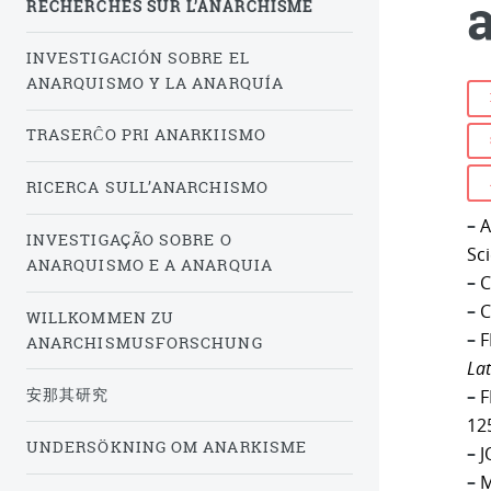
RECHERCHES SUR L’ANARCHISME
INVESTIGACIÓN SOBRE EL
ANARQUISMO Y LA ANARQUÍA
TRASERĈO PRI ANARKIISMO
RICERCA SULL’ANARCHISMO
–
A
INVESTIGAÇÃO SOBRE O
Sc
ANARQUISMO E A ANARQUIA
–
C
–
C
WILLKOMMEN ZU
–
FE
ANARCHISMUSFORSCHUNG
Lat
安那其研究
–
F
12
UNDERSÖKNING OM ANARKISME
–
J
–
M