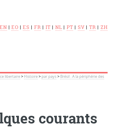
EN
|
EO
|
ES
|
FR
|
IT
|
NL
|
PT
|
SV
|
TR
|
ZH
 libertaire
>
Histoire
>
par pays
>
Brésil : A la périphérie des
elques courants