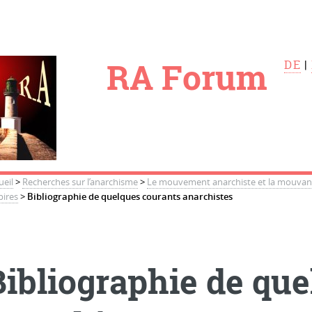
le
RA Forum
DE
|
ueil
>
Recherches sur l’anarchisme
>
Le mouvement anarchiste et la mouvance
ires
>
Bibliographie de quelques courants anarchistes
Bibliographie de qu