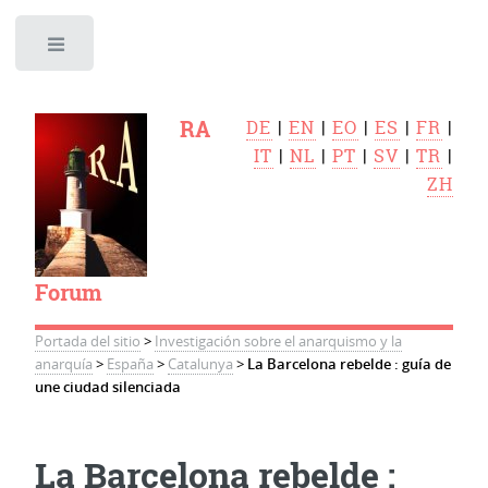
Toggle
RA
DE
|
EN
|
EO
|
ES
|
FR
|
IT
|
NL
|
PT
|
SV
|
TR
|
ZH
Forum
Portada del sitio
>
Investigación sobre el anarquismo y la
anarquía
>
España
>
Catalunya
>
La Barcelona rebelde : guía de
une ciudad silenciada
La Barcelona rebelde :