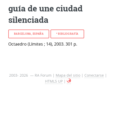
guía de une ciudad
silenciada
BARCELONA, ESPAÑA
* BIBLIOGRAFÍA
Octaedro (Límites ; 14), 2003. 301 p.
2003- 2026 — RA Forum |
Mapa del sitio
|
Conectarse
|
HTML5 UP
|