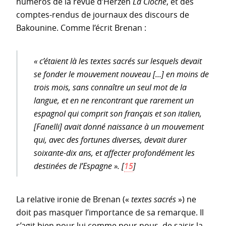
numéros de la revue d’Herzen
La Cloche
, et des
comptes-rendus de journaux des discours de
Bakounine. Comme l’écrit Brenan :
« c’étaient là les textes sacrés sur lesquels devait
se fonder le mouvement nouveau [...] en moins de
trois mois, sans connaître un seul mot de la
langue, et en ne rencontrant que rarement un
espagnol qui comprit son français et son italien,
[Fanelli] avait donné naissance à un mouvement
qui, avec des fortunes diverses, devait durer
soixante-dix ans, et affecter profondément les
destinées de l’Espagne ».
[
15
]
La relative ironie de Brenan («
textes sacrés
») ne
doit pas masquer l’importance de sa remarque. Il
s’agit bien pour lui comme pour nous, de saisir la