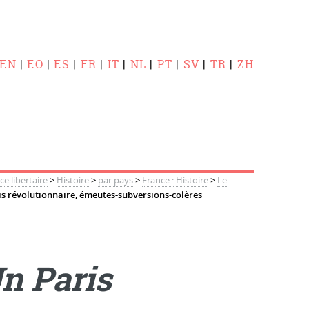
EN
|
EO
|
ES
|
FR
|
IT
|
NL
|
PT
|
SV
|
TR
|
ZH
 libertaire
>
Histoire
>
par pays
>
France : Histoire
>
Le
is révolutionnaire, émeutes-subversions-colères
n Paris