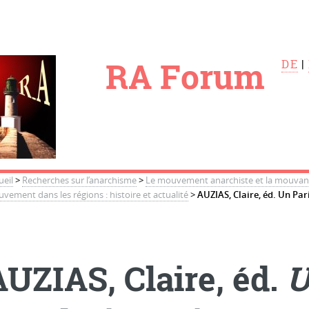
le
RA Forum
DE
|
ueil
>
Recherches sur l’anarchisme
>
Le mouvement anarchiste et la mouvance
vement dans les régions : histoire et actualité
>
AUZIAS, Claire, éd. Un Par
AUZIAS, Claire, éd.
U