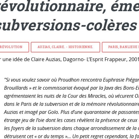
révolutionnaire, ém
subversions-colères
RÉVOLUTION
AUZIAS, CLAIRE. - HISTORIENNE.
PARIS, BANLIEUE
 une idée de Claire Auzias, Dagorno- L’Esprit Frappeur, 2001
"Si vous voulez savoir où Proudhon rencontra Euphrasie Piégard
Brouillards » et le commissariat évoqué par la Java des Bons-Enf
agrémentaient les nuits de la Cour des Miracles, où vécurent O
dans le Paris de la subversion et de la mémoire révolutionnaire, 
Auzias et imagé par Golo. Plus d’une quarantaine de passantes 
étrange jeu de l’oie dont les cases révèlent la présence de ceux
les foyers de la subversion dans chaque arrondissement de la 
détruisent cet « or du temps »... Un petit regret cependant, la forme et le prix du volume, un peu cher, en limitent la