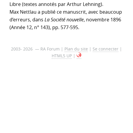
Libre (textes annotés par Arthur Lehning).
Max Nettlau a publié ce manuscrit, avec beaucoup
d’erreurs, dans
La Société nouvelle
, novembre 1896
(Année 12, n° 143), pp. 577-595.
2003- 2026 — RA Forum |
Plan du site
|
Se connecter
|
HTML5 UP
|