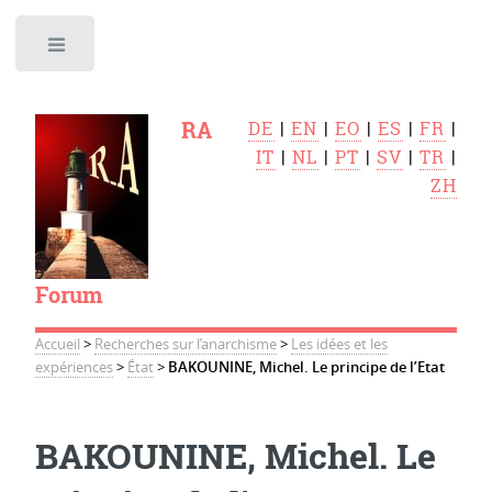
Toggle
RA
DE
|
EN
|
EO
|
ES
|
FR
|
IT
|
NL
|
PT
|
SV
|
TR
|
ZH
Forum
Accueil
>
Recherches sur l’anarchisme
>
Les idées et les
expériences
>
État
>
BAKOUNINE, Michel. Le principe de l’Etat
BAKOUNINE, Michel. Le