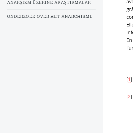
av
ANARŞIZM ÜZERINE ARAŞTIRMALAR
gr
ONDERZOEK OVER HET ANARCHISME
co
El
inf
En 
l’
[
1
[
2