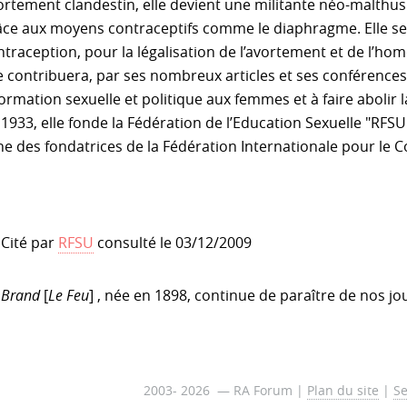
ortement clandestin, elle devient une militante néo-malthus
âce aux moyens contraceptifs comme le diaphragme. Elle se ba
ntraception, pour la légalisation de l’avortement et de l’ho
le contribuera, par ses nombreux articles et ses conférences
ormation sexuelle et politique aux femmes et à faire abolir l
1933, elle fonde la Fédération de l’Education Sexuelle "RFSU"
une des fondatrices de la Fédération Internationale pour le 
]
Cité par
RFSU
consulté le 03/12/2009
]
Brand
[
Le Feu
] , née en 1898, continue de paraître de nos jo
2003- 2026 — RA Forum |
Plan du site
|
Se