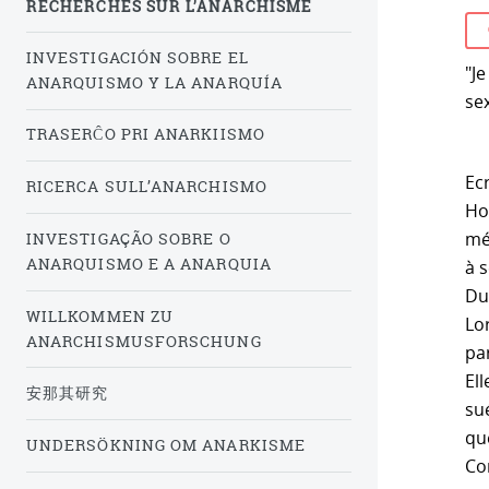
RECHERCHES SUR L’ANARCHISME
INVESTIGACIÓN SOBRE EL
"J
ANARQUISMO Y LA ANARQUÍA
sex
TRASERĈO PRI ANARKIISMO
Ecr
RICERCA SULL’ANARCHISMO
Hoy
mé
INVESTIGAÇÃO SOBRE O
ANARQUISMO E A ANARQUIA
à 
Du
WILLKOMMEN ZU
Lo
ANARCHISMUSFORSCHUNG
pa
El
安那其研究
su
qu
UNDERSÖKNING OM ANARKISME
Co