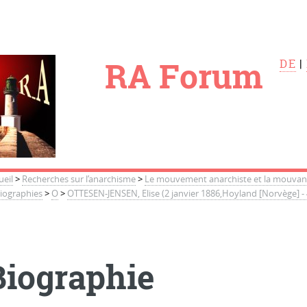
le
RA Forum
DE
|
ueil
>
Recherches sur l’anarchisme
>
Le mouvement anarchiste et la mouvance
liographies
>
O
>
OTTESEN-JENSEN, Elise (2 janvier 1886,Hoyland [Norvège] -
Biographie