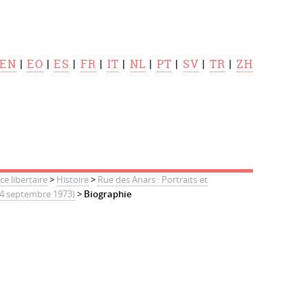
EN
|
EO
|
ES
|
FR
|
IT
|
NL
|
PT
|
SV
|
TR
|
ZH
 libertaire
>
Histoire
>
Rue des Anars : Portraits et
 4 septembre 1973)
>
Biographie