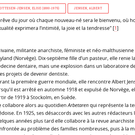
OTTESEN-JENSEN, ELISE (1880-1975)
JENSEN, ALBERT
e rêve du jour où chaque nouveau-né sera le bienvenu, où 
ualité exprimera l’intimité, la joie et la tendresse"
[
1
]
ivaine, militante anarchiste, féministe et néo-malthusienne s
land (Norvège). Dix-septième fille d’un pasteur, elle renie la
decine dentaire, mais une explosion dans un laboratoire de 
ses projets de devenir dentiste.
rant la première guerre mondiale, elle rencontre Albert Jens
rsqu’il est arrêté en automne 1918 et expulsé de Norvège, e
rtir de 1919 à Stockolm, en Suède.
le collabore alors au quotidien
Arbetaren
qui représente la te
édoise. En 1925, ses désaccords avec les autres rédacteurs l
elques années plus tard elle collabore à la revue anarchist
nfrontée au problème des familles nombreuses, puis à la mo