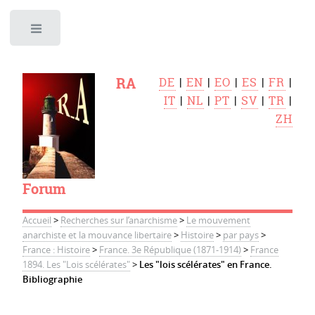
Toggle
RA
DE
|
EN
|
EO
|
ES
|
FR
|
IT
|
NL
|
PT
|
SV
|
TR
|
ZH
Forum
Accueil
>
Recherches sur l’anarchisme
>
Le mouvement
anarchiste et la mouvance libertaire
>
Histoire
>
par pays
>
France : Histoire
>
France. 3e République (1871-1914)
>
France
1894. Les "Lois scélérates"
>
Les "lois scélérates" en France.
Bibliographie