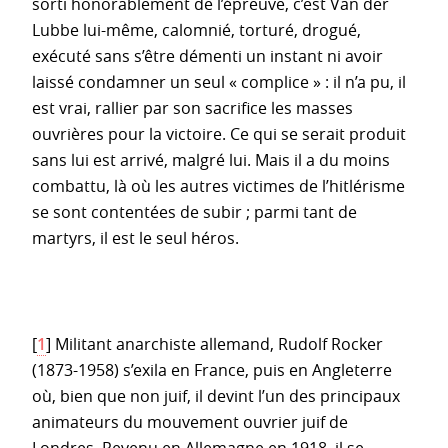
sorti honorablement de l’épreuve, c’est Van der
Lubbe lui-même, calomnié, torturé, drogué,
exécuté sans s’être démenti un instant ni avoir
laissé condamner un seul « complice » : il n’a pu, il
est vrai, rallier par son sacrifice les masses
ouvrières pour la victoire. Ce qui se serait produit
sans lui est arrivé, malgré lui. Mais il a du moins
combattu, là où les autres victimes de l’hitlérisme
se sont contentées de subir ; parmi tant de
martyrs, il est le seul héros.
[
1
]
Militant anarchiste allemand, Rudolf Rocker
(1873-1958) s’exila en France, puis en Angleterre
où, bien que non juif, il devint l’un des principaux
animateurs du mouvement ouvrier juif de
Londres. Revenu en Allemagne en 1918, il se