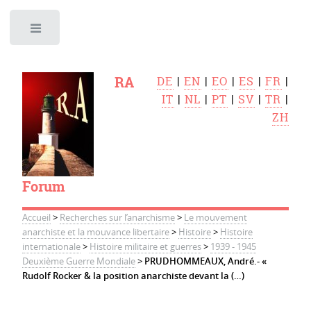
Toggle
RA
DE
|
EN
|
EO
|
ES
|
FR
|
IT
|
NL
|
PT
|
SV
|
TR
|
ZH
Forum
Accueil
>
Recherches sur l’anarchisme
>
Le mouvement
anarchiste et la mouvance libertaire
>
Histoire
>
Histoire
internationale
>
Histoire militaire et guerres
>
1939 - 1945
Deuxième Guerre Mondiale
>
PRUDHOMMEAUX, André.- «
Rudolf Rocker & la position anarchiste devant la (…)