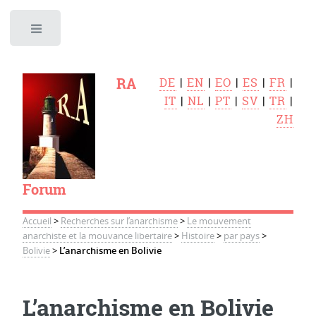
Toggle
RA
DE
|
EN
|
EO
|
ES
|
FR
|
IT
|
NL
|
PT
|
SV
|
TR
|
ZH
Forum
Accueil
>
Recherches sur l’anarchisme
>
Le mouvement
anarchiste et la mouvance libertaire
>
Histoire
>
par pays
>
Bolivie
>
L’anarchisme en Bolivie
L’anarchisme en Bolivie