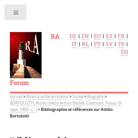
Toggle
RA
DE
|
EN
|
EO
|
ES
|
FR
|
IT
|
NL
|
PT
|
SV
|
TR
|
ZH
Forum
Accueil
>
Ricerca sull’anarchismo
>
Storia
>
Biografie
>
BORTOLOTTI, Attilio (detto Arthur Bartell, Codriopo, Frioul 19
sept. 1903 - (…)
>
Bibliographie et références sur Attilio
Bortolotti