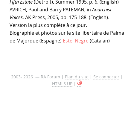
Fifth Estate
(Detroit), Summer 1995, p. 6. (English)
AVRICH, Paul and Barry PATEMAN, in
Anarchist
Voices
. AK Press, 2005, pp. 175-188. (English).
Version la plus complète à ce jour.
Biographie et photos sur le site libertaire de Palma
de Majorque (Espagne)
Estel Negre
(Catalan)
2003- 2026 — RA Forum |
Plan du site
|
Se connecter
|
HTML5 UP
|