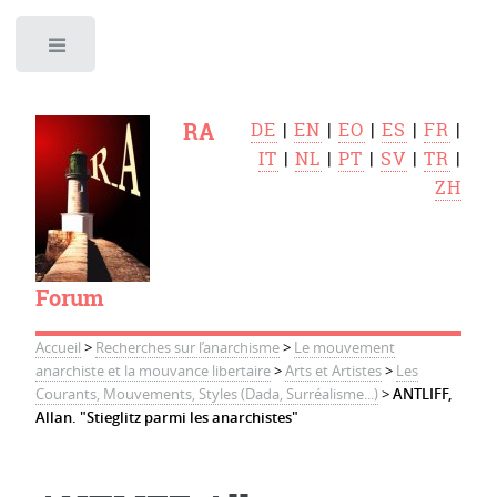
Toggle
RA
DE
|
EN
|
EO
|
ES
|
FR
|
IT
|
NL
|
PT
|
SV
|
TR
|
ZH
Forum
Accueil
>
Recherches sur l’anarchisme
>
Le mouvement
anarchiste et la mouvance libertaire
>
Arts et Artistes
>
Les
Courants, Mouvements, Styles (Dada, Surréalisme...)
>
ANTLIFF,
Allan. "Stieglitz parmi les anarchistes"