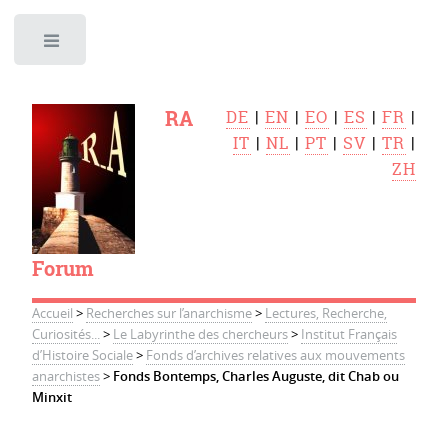
Toggle
RA
DE
|
EN
|
EO
|
ES
|
FR
|
IT
|
NL
|
PT
|
SV
|
TR
|
ZH
Forum
Accueil
>
Recherches sur l’anarchisme
>
Lectures, Recherche,
Curiosités...
>
Le Labyrinthe des chercheurs
>
Institut Français
d’Histoire Sociale
>
Fonds d’archives relatives aux mouvements
anarchistes
>
Fonds Bontemps, Charles Auguste, dit Chab ou
Minxit