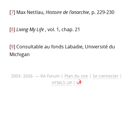
[
7
]
Max Nettlau,
Histoire de l’anarchie
, p. 229-230
[
8
]
Living My Life
, vol. 1, chap. 21
[
9
]
Consultable au fonds Labadie, Université du
Michigan
2003- 2026 — RA Forum |
Plan du site
|
Se connecter
|
HTML5 UP
|