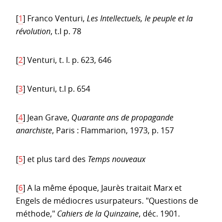
[
1
]
Franco Venturi,
Les Intellectuels, le peuple et la
révolution
, t.I p. 78
[
2
]
Venturi, t. I. p. 623, 646
[
3
]
Venturi, t.I p. 654
[
4
]
Jean Grave,
Quarante ans de propagande
anarchiste
, Paris : Flammarion, 1973, p. 157
[
5
]
et plus tard des
Temps nouveaux
[
6
]
A la même époque, Jaurès traitait Marx et
Engels de médiocres usurpateurs. "Questions de
méthode,"
Cahiers de la Quinzaine
, déc. 1901.