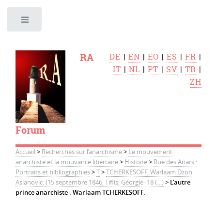
Toggle
RA
DE
|
EN
|
EO
|
ES
|
FR
|
IT
|
NL
|
PT
|
SV
|
TR
|
ZH
Forum
Accueil
>
Recherches sur l’anarchisme
>
Le mouvement
anarchiste et la mouvance libertaire
>
Histoire
>
Rue des Anars :
Portraits et bibliographies
>
T
>
TCHERKESOFF, Warlaam Dzon
Aslanovic. (15 septembre 1846, Tiflis, Géorgie -18 (…)
>
L’autre
prince anarchiste : Warlaam TCHERKESOFF.