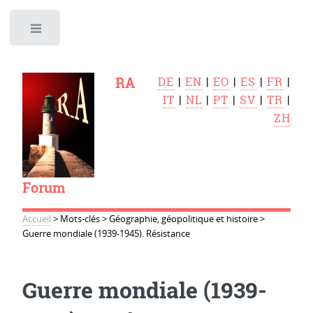
Toggle
RA
DE
|
EN
|
EO
|
ES
|
FR
|
IT
|
NL
|
PT
|
SV
|
TR
|
ZH
Forum
Accueil
>
Mots-clés
>
Géographie, géopolitique et histoire
>
Guerre mondiale (1939-1945). Résistance
Guerre mondiale (1939-