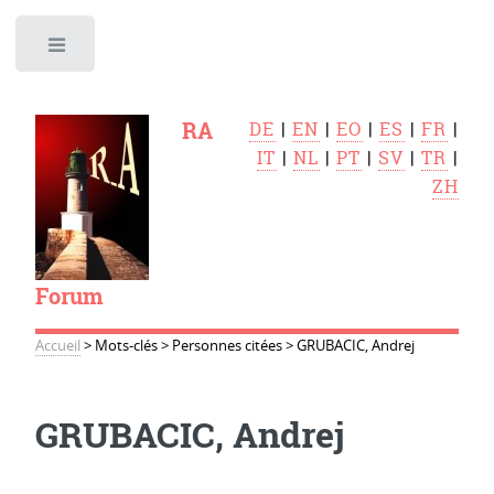
Toggle
RA
DE
|
EN
|
EO
|
ES
|
FR
|
IT
|
NL
|
PT
|
SV
|
TR
|
ZH
Forum
Accueil
>
Mots-clés
>
Personnes citées
>
GRUBACIC, Andrej
GRUBACIC, Andrej