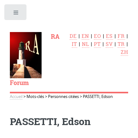
Toggle
RA
DE
|
EN
|
EO
|
ES
|
FR
|
IT
|
NL
|
PT
|
SV
|
TR
|
ZH
Forum
Accueil
>
Mots-clés
>
Personnes citées
>
PASSETTI, Edson
PASSETTI, Edson