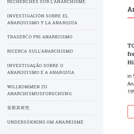
RECHERCHES SUR L’ANARCHISME
Ar
INVESTIGACIÓN SOBRE EL
ANARQUISMO Y LA ANARQUÍA
TRASERĈO PRI ANARKIISMO
TO
RICERCA SULL’ANARCHISMO
fr
Hi
INVESTIGAÇÃO SOBRE O
ANARQUISMO E A ANARQUIA
in 
An
WILLKOMMEN ZU
19
ANARCHISMUSFORSCHUNG
安那其研究
UNDERSÖKNING OM ANARKISME