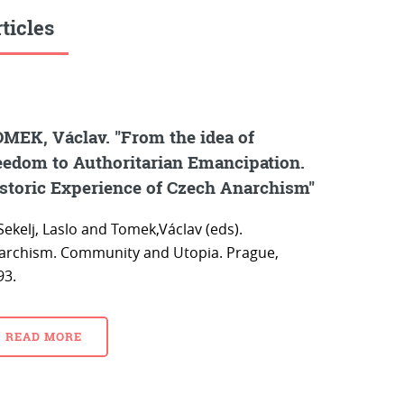
ticles
MEK, Václav. "From the idea of
eedom to Authoritarian Emancipation.
storic Experience of Czech Anarchism"
Sekelj, Laslo and Tomek,Václav (eds).
archism. Community and Utopia. Prague,
93.
READ MORE