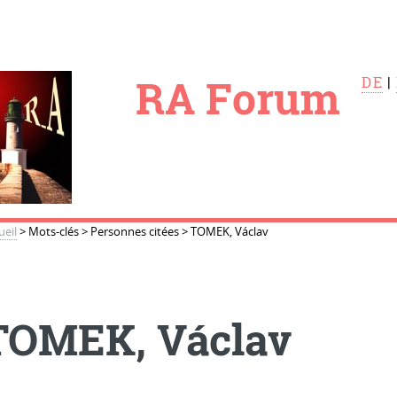
le
RA Forum
DE
|
ueil
>
Mots-clés
>
Personnes citées
>
TOMEK, Václav
TOMEK, Václav