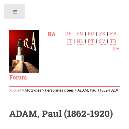
Toggle
RA
DE
|
EN
|
EO
|
ES
|
FR
|
IT
|
NL
|
PT
|
SV
|
TR
|
ZH
Forum
Accueil
>
Mots-clés
>
Personnes citées
>
ADAM, Paul (1862-1920)
ADAM, Paul (1862-1920)