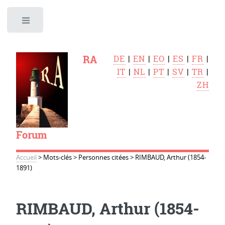
Toggle
RA
DE
|
EN
|
EO
|
ES
|
FR
|
IT
|
NL
|
PT
|
SV
|
TR
|
ZH
Forum
Accueil
>
Mots-clés
>
Personnes citées
>
RIMBAUD, Arthur (1854-
1891)
RIMBAUD, Arthur (1854-