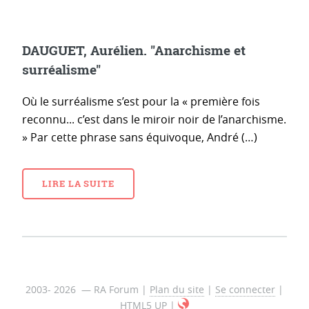
DAUGUET, Aurélien. "Anarchisme et
surréalisme"
Où le surréalisme s’est pour la « première fois
reconnu... c’est dans le miroir noir de l’anarchisme.
» Par cette phrase sans équivoque, André (…)
LIRE LA SUITE
2003- 2026 — RA Forum |
Plan du site
|
Se connecter
|
HTML5 UP
|