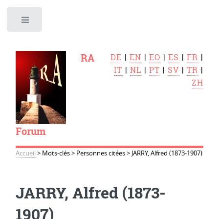
Toggle
RA
DE
|
EN
|
EO
|
ES
|
FR
|
IT
|
NL
|
PT
|
SV
|
TR
|
ZH
Forum
Accueil
>
Mots-clés
>
Personnes citées
>
JARRY, Alfred (1873-1907)
JARRY, Alfred (1873-
1907)