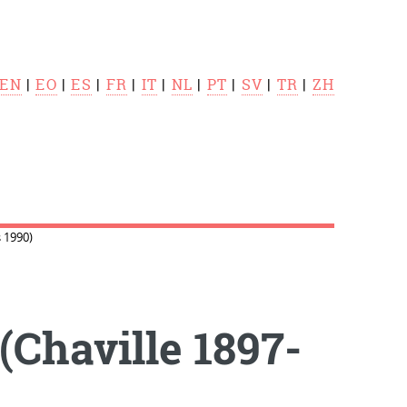
EN
|
EO
|
ES
|
FR
|
IT
|
NL
|
PT
|
SV
|
TR
|
ZH
 1990)
(Chaville 1897-