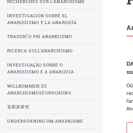
RECHERCHES SUR L’ANARCHISME
INVESTIGACIÓN SOBRE EL
ANARQUISMO Y LA ANARQUÍA
Ar
TRASERĈO PRI ANARKIISMO
RICERCA SULL’ANARCHISMO
DA
INVESTIGAÇÃO SOBRE O
su
ANARQUISMO E A ANARQUIA
Où 
WILLKOMMEN ZU
ANARCHISMUSFORSCHUNG
rec
l’
安那其研究
An
UNDERSÖKNING OM ANARKISME