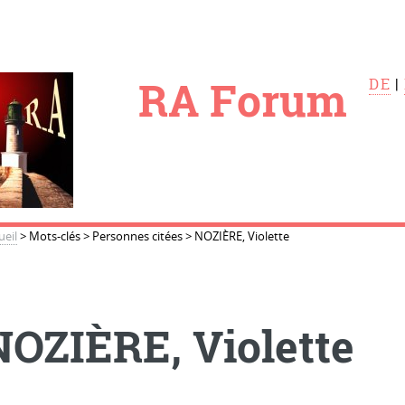
le
RA Forum
DE
|
ueil
>
Mots-clés
>
Personnes citées
>
NOZIÈRE, Violette
NOZIÈRE, Violette