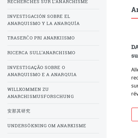
RECHERCHES SUR L’ANARCHISME
Ar
INVESTIGACIÓN SOBRE EL
ANARQUISMO Y LA ANARQUÍA
TRASERĈO PRI ANARKIISMO
DA
RICERCA SULL’ANARCHISMO
su
INVESTIGAÇÃO SOBRE O
Al
ANARQUISMO E A ANARQUIA
rec
su
WILLKOMMEN ZU
rév
ANARCHISMUSFORSCHUNG
安那其研究
UNDERSÖKNING OM ANARKISME