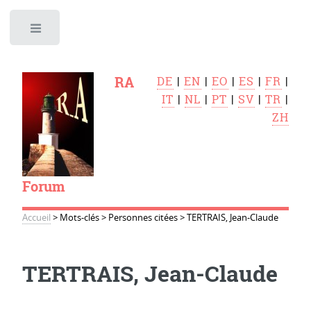
Toggle
RA
DE
|
EN
|
EO
|
ES
|
FR
|
IT
|
NL
|
PT
|
SV
|
TR
|
ZH
Forum
Accueil
>
Mots-clés
>
Personnes citées
>
TERTRAIS, Jean-Claude
TERTRAIS, Jean-Claude