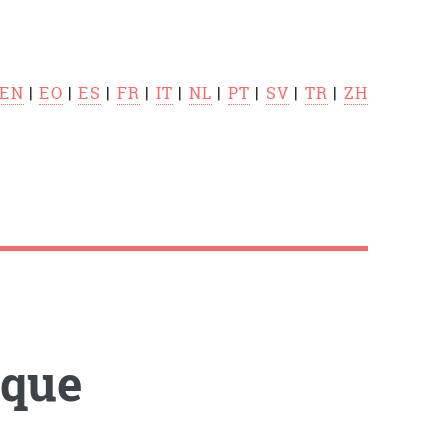
EN
|
EO
|
ES
|
FR
|
IT
|
NL
|
PT
|
SV
|
TR
|
ZH
que