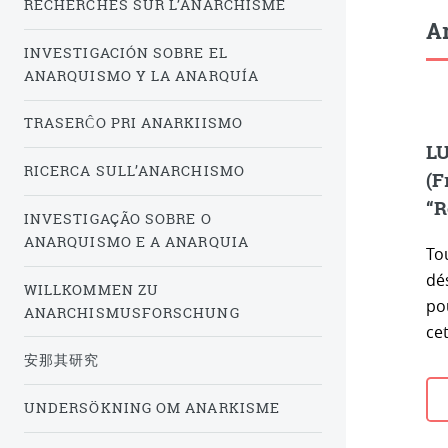
RECHERCHES SUR L’ANARCHISME
Ar
INVESTIGACIÓN SOBRE EL
ANARQUISMO Y LA ANARQUÍA
TRASERĈO PRI ANARKIISMO
LU
RICERCA SULL’ANARCHISMO
(F
“R
INVESTIGAÇÃO SOBRE O
ANARQUISMO E A ANARQUIA
Tou
dés
WILLKOMMEN ZU
po
ANARCHISMUSFORSCHUNG
cet
安那其研究
UNDERSÖKNING OM ANARKISME