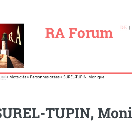
le
RA Forum
DE
|
ueil
>
Mots-clés
>
Personnes citées
>
SUREL-TUPIN, Monique
SUREL-TUPIN, Moni