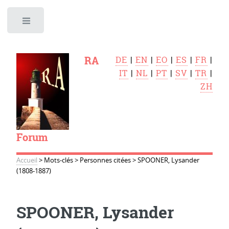
Toggle
RA
DE
|
EN
|
EO
|
ES
|
FR
|
IT
|
NL
|
PT
|
SV
|
TR
|
ZH
Forum
Accueil
>
Mots-clés
>
Personnes citées
>
SPOONER, Lysander
(1808-1887)
SPOONER, Lysander