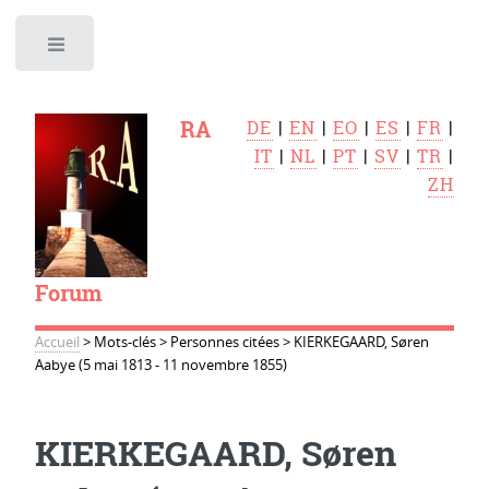
Toggle
RA
DE
|
EN
|
EO
|
ES
|
FR
|
IT
|
NL
|
PT
|
SV
|
TR
|
ZH
Forum
Accueil
>
Mots-clés
>
Personnes citées
>
KIERKEGAARD, Søren
Aabye (5 mai 1813 - 11 novembre 1855)
KIERKEGAARD, Søren