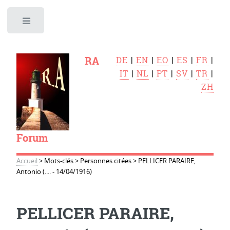
Toggle
RA
DE
|
EN
|
EO
|
ES
|
FR
|
IT
|
NL
|
PT
|
SV
|
TR
|
ZH
Forum
Accueil
>
Mots-clés
>
Personnes citées
>
PELLICER PARAIRE,
Antonio (.... - 14/04/1916)
PELLICER PARAIRE,