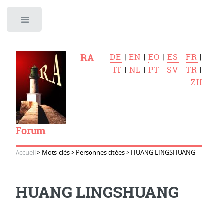
Toggle
RA
DE
|
EN
|
EO
|
ES
|
FR
|
IT
|
NL
|
PT
|
SV
|
TR
|
ZH
Forum
Accueil
>
Mots-clés
>
Personnes citées
>
HUANG LINGSHUANG
HUANG LINGSHUANG