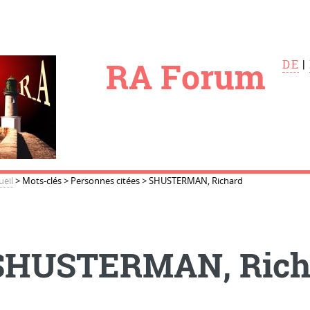
le
RA Forum
DE
|
ueil
>
Mots-clés
>
Personnes citées
>
SHUSTERMAN, Richard
SHUSTERMAN, Rich