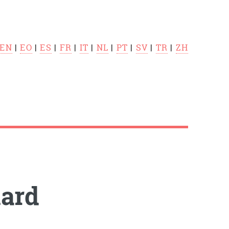
EN
|
EO
|
ES
|
FR
|
IT
|
NL
|
PT
|
SV
|
TR
|
ZH
ard