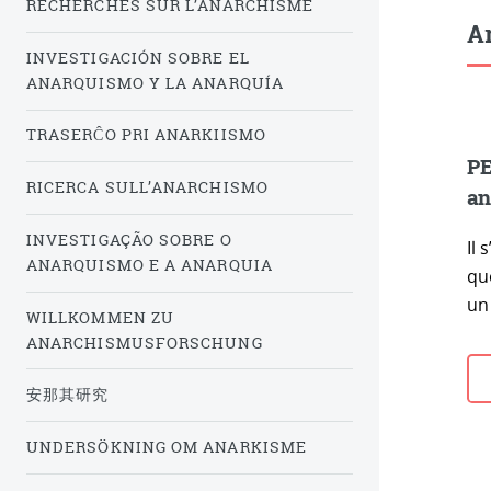
RECHERCHES SUR L’ANARCHISME
Ar
INVESTIGACIÓN SOBRE EL
ANARQUISMO Y LA ANARQUÍA
TRASERĈO PRI ANARKIISMO
PE
RICERCA SULL’ANARCHISMO
an
INVESTIGAÇÃO SOBRE O
Il 
ANARQUISMO E A ANARQUIA
qu
un
WILLKOMMEN ZU
ANARCHISMUSFORSCHUNG
安那其研究
UNDERSÖKNING OM ANARKISME