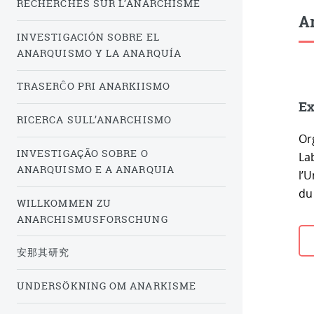
RECHERCHES SUR L’ANARCHISME
Ar
INVESTIGACIÓN SOBRE EL
ANARQUISMO Y LA ANARQUÍA
TRASERĈO PRI ANARKIISMO
Ex
RICERCA SULL’ANARCHISMO
Or
INVESTIGAÇÃO SOBRE O
Lab
ANARQUISMO E A ANARQUIA
l’
du
WILLKOMMEN ZU
ANARCHISMUSFORSCHUNG
安那其研究
UNDERSÖKNING OM ANARKISME