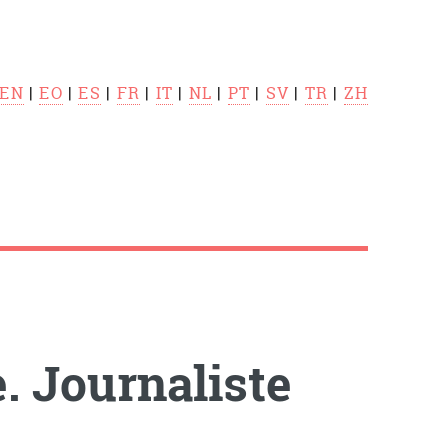
EN
|
EO
|
ES
|
FR
|
IT
|
NL
|
PT
|
SV
|
TR
|
ZH
 Journaliste