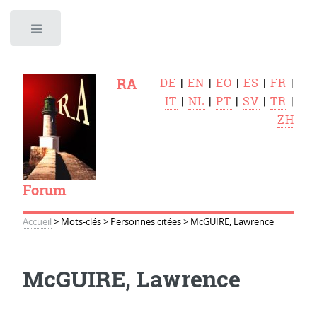
Toggle
RA
DE
|
EN
|
EO
|
ES
|
FR
|
IT
|
NL
|
PT
|
SV
|
TR
|
ZH
Forum
Accueil
>
Mots-clés
>
Personnes citées
>
McGUIRE, Lawrence
McGUIRE, Lawrence