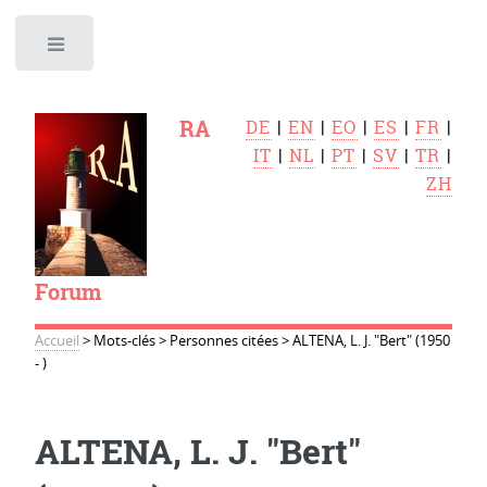
Toggle
RA
DE
|
EN
|
EO
|
ES
|
FR
|
IT
|
NL
|
PT
|
SV
|
TR
|
ZH
Forum
Accueil
>
Mots-clés
>
Personnes citées
>
ALTENA, L. J. "Bert" (1950
- )
ALTENA, L. J. "Bert"