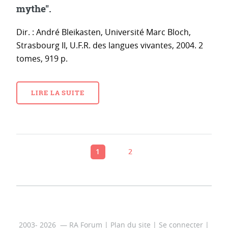
mythe".
Dir. : André Bleikasten, Université Marc Bloch,
Strasbourg II, U.F.R. des langues vivantes, 2004. 2
tomes, 919 p.
LIRE LA SUITE
1
2
2003- 2026 — RA Forum |
Plan du site
|
Se connecter
|