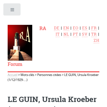
Toggle
RA
DE
|
EN
|
EO
|
ES
|
FR
|
IT
|
NL
|
PT
|
SV
|
TR
|
ZH
Forum
Accueil
>
Mots-clés
>
Personnes citées
>
LE GUIN, Ursula Kroeber
(1/12/1929-....)
LE GUIN, Ursula Kroeber