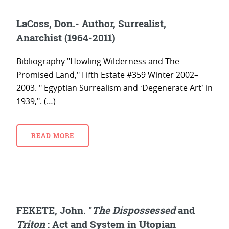
LaCoss, Don.- Author, Surrealist,
Anarchist (1964-2011)
Bibliography "Howling Wilderness and The
Promised Land," Fifth Estate #359 Winter 2002–
2003. " Egyptian Surrealism and ʻDegenerate Artʼ in
1939,". (…)
READ MORE
FEKETE, John. "
The Dispossessed
and
Triton
: Act and System in Utopian