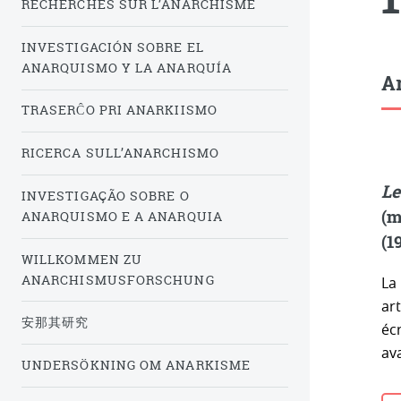
RECHERCHES SUR L’ANARCHISME
INVESTIGACIÓN SOBRE EL
ANARQUISMO Y LA ANARQUÍA
Ar
TRASERĈO PRI ANARKIISMO
RICERCA SULL’ANARCHISMO
Le
INVESTIGAÇÃO SOBRE O
(m
ANARQUISMO E A ANARQUIA
(1
WILLKOMMEN ZU
ANARCHISMUSFORSCHUNG
La
art
安那其研究
écr
av
UNDERSÖKNING OM ANARKISME