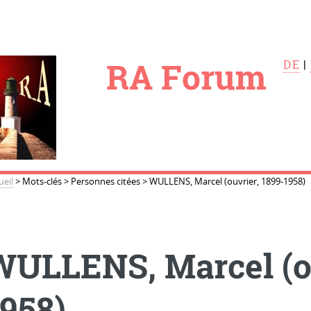
le
RA Forum
DE
|
ueil
>
Mots-clés
>
Personnes citées
>
WULLENS, Marcel (ouvrier, 1899-1958)
WULLENS, Marcel (ou
1958)