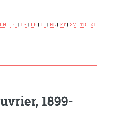
EN
|
EO
|
ES
|
FR
|
IT
|
NL
|
PT
|
SV
|
TR
|
ZH
vrier, 1899-