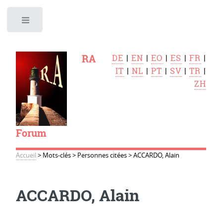
Toggle
RA
DE
|
EN
|
EO
|
ES
|
FR
|
IT
|
NL
|
PT
|
SV
|
TR
|
ZH
Forum
Accueil
>
Mots-clés
>
Personnes citées
>
ACCARDO, Alain
ACCARDO, Alain