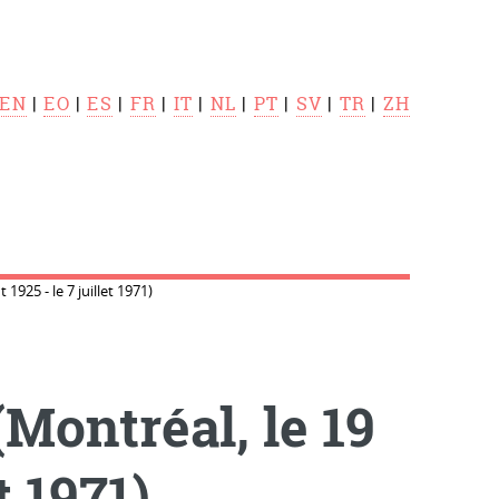
EN
|
EO
|
ES
|
FR
|
IT
|
NL
|
PT
|
SV
|
TR
|
ZH
925 - le 7 juillet 1971)
ontréal, le 19
t 1971)