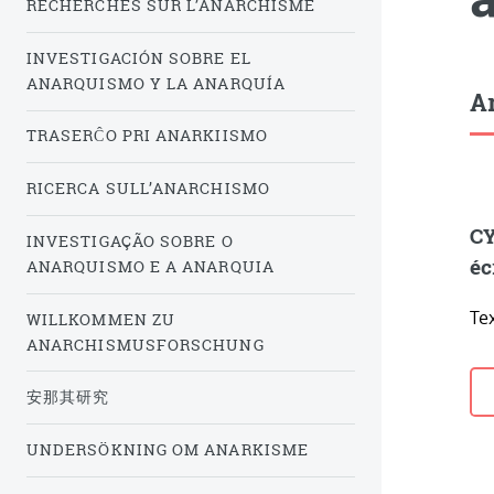
RECHERCHES SUR L’ANARCHISME
INVESTIGACIÓN SOBRE EL
ANARQUISMO Y LA ANARQUÍA
Ar
TRASERĈO PRI ANARKIISMO
RICERCA SULL’ANARCHISMO
CY
INVESTIGAÇÃO SOBRE O
éc
ANARQUISMO E A ANARQUIA
Te
WILLKOMMEN ZU
ANARCHISMUSFORSCHUNG
安那其研究
UNDERSÖKNING OM ANARKISME