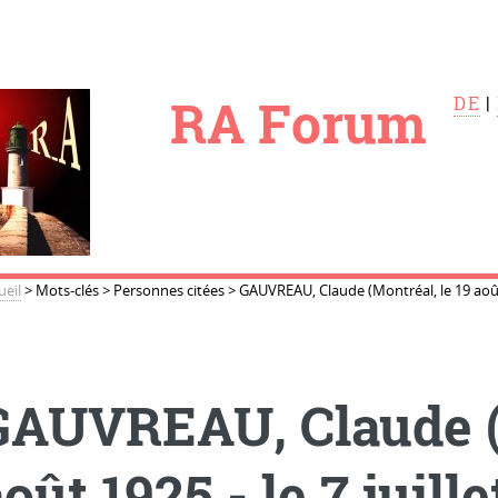
le
RA Forum
DE
|
ueil
>
Mots-clés
>
Personnes citées
>
GAUVREAU, Claude (Montréal, le 19 août 1
GAUVREAU, Claude (M
oût 1925 - le 7 juille