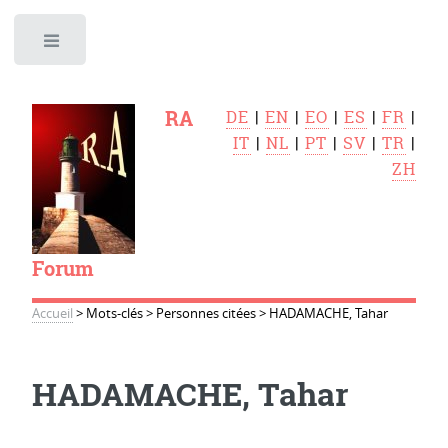
Toggle
RA
DE
|
EN
|
EO
|
ES
|
FR
|
IT
|
NL
|
PT
|
SV
|
TR
|
ZH
Forum
Accueil
>
Mots-clés
>
Personnes citées
>
HADAMACHE, Tahar
HADAMACHE, Tahar