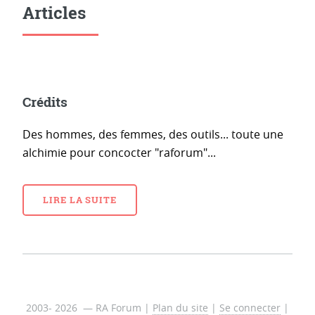
Articles
Crédits
Des hommes, des femmes, des outils... toute une
alchimie pour concocter "raforum"...
LIRE LA SUITE
2003- 2026 — RA Forum |
Plan du site
|
Se connecter
|