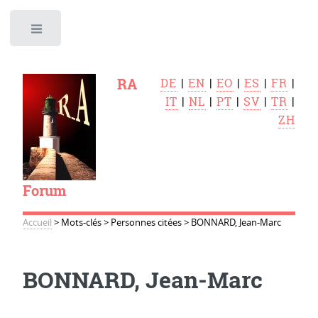
Toggle
RA
DE
|
EN
|
EO
|
ES
|
FR
|
IT
|
NL
|
PT
|
SV
|
TR
|
ZH
Forum
Accueil
>
Mots-clés
>
Personnes citées
>
BONNARD, Jean-Marc
BONNARD, Jean-Marc