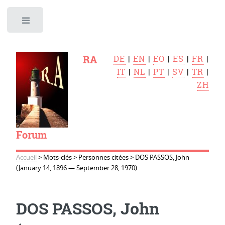
Toggle
RA
DE
|
EN
|
EO
|
ES
|
FR
|
IT
|
NL
|
PT
|
SV
|
TR
|
ZH
Forum
Accueil
>
Mots-clés
>
Personnes citées
>
DOS PASSOS, John
(January 14, 1896 — September 28, 1970)
DOS PASSOS, John