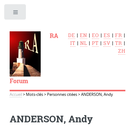
Toggle
RA
DE
|
EN
|
EO
|
ES
|
FR
|
IT
|
NL
|
PT
|
SV
|
TR
|
ZH
Forum
Accueil
>
Mots-clés
>
Personnes citées
>
ANDERSON, Andy
ANDERSON, Andy