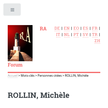
Toggle
RA
DE
|
EN
|
EO
|
ES
|
FR
|
IT
|
NL
|
PT
|
SV
|
TR
|
ZH
Forum
Accueil
>
Mots-clés
>
Personnes citées
>
ROLLIN, Michèle
ROLLIN, Michèle