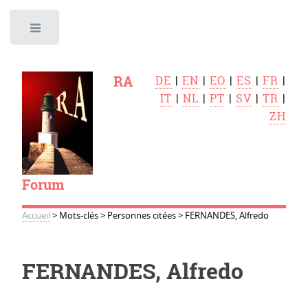
Toggle
RA
DE
|
EN
|
EO
|
ES
|
FR
|
IT
|
NL
|
PT
|
SV
|
TR
|
ZH
Forum
Accueil
>
Mots-clés
>
Personnes citées
>
FERNANDES, Alfredo
FERNANDES, Alfredo