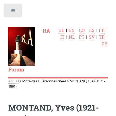
Toggle
RA
DE
|
EN
|
EO
|
ES
|
FR
|
IT
|
NL
|
PT
|
SV
|
TR
|
ZH
Forum
Accueil
>
Mots-clés
>
Personnes citées
>
MONTAND, Yves (1921-
1991)
MONTAND, Yves (1921-