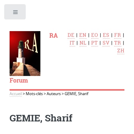
Toggle
RA
DE
|
EN
|
EO
|
ES
|
FR
|
IT
|
NL
|
PT
|
SV
|
TR
|
ZH
Forum
Accueil
>
Mots-clés
>
Auteurs
>
GEMIE, Sharif
GEMIE, Sharif