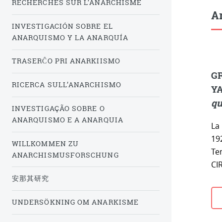
RECHERCHES SUR L’ANARCHISME
Ar
INVESTIGACIÓN SOBRE EL
ANARQUISMO Y LA ANARQUÍA
TRASERĈO PRI ANARKIISMO
GR
RICERCA SULL’ANARCHISMO
YA
qu
INVESTIGAÇÃO SOBRE O
ANARQUISMO E A ANARQUIA
La
192
WILLKOMMEN ZU
Tem
ANARCHISMUSFORSCHUNG
CIR
安那其研究
UNDERSÖKNING OM ANARKISME