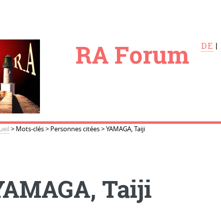
le
RA Forum
DE
|
ueil
>
Mots-clés
>
Personnes citées
>
YAMAGA, Taiji
YAMAGA, Taiji