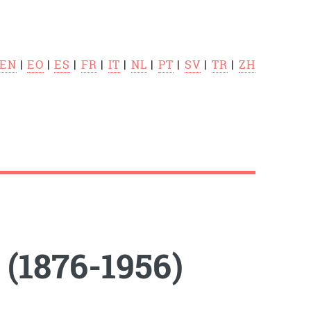
EN
|
EO
|
ES
|
FR
|
IT
|
NL
|
PT
|
SV
|
TR
|
ZH
(1876-1956)