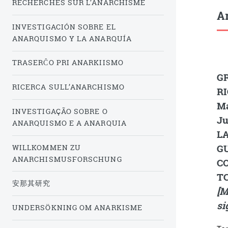
RECHERCHES SUR L’ANARCHISME
Ar
INVESTIGACIÓN SOBRE EL
ANARQUISMO Y LA ANARQUÍA
TRASERĈO PRI ANARKIISMO
GR
RICERCA SULL’ANARCHISMO
RI
Ma
INVESTIGAÇÃO SOBRE O
Ju
ANARQUISMO E A ANARQUIA
LA
GU
WILLKOMMEN ZU
ANARCHISMUSFORSCHUNG
CO
TC
安那其研究
[M
si
UNDERSÖKNING OM ANARKISME