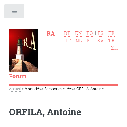
Toggle
RA
DE
|
EN
|
EO
|
ES
|
FR
|
IT
|
NL
|
PT
|
SV
|
TR
|
ZH
Forum
Accueil
>
Mots-clés
>
Personnes citées
>
ORFILA, Antoine
ORFILA, Antoine