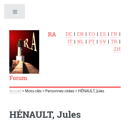
Toggle
RA
DE
|
EN
|
EO
|
ES
|
FR
|
IT
|
NL
|
PT
|
SV
|
TR
|
ZH
Forum
Accueil
>
Mots-clés
>
Personnes citées
>
HÉNAULT, Jules
HÉNAULT, Jules